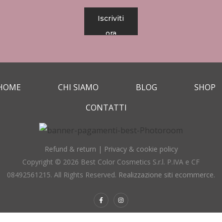
Iscriviti
ora
HOME
CHI SIAMO
BLOG
SHOP
CONTATTI
Refund & return
|
Privacy & cookie policy
Copyright © 2026 Best Color Cosmetics S.r.l. P.IVA e CF
08492561215. All Rights Reserved.
Realizzazione siti ecommerce
.