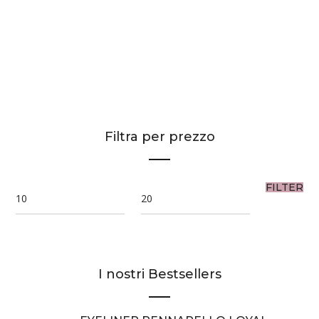
LIQUID LIPSTICK
13,50
€
Filtra per prezzo
FILTER
I nostri Bestsellers