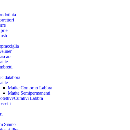
ondotinta
rrettori
erre
prie
lush
pracciglia
yeliner
ascara
atite
mbretti
ucidalabbra
atite
Matite Contorno Labbra
Matite Semipermanenti
otettivi/Curativi Labbra
ssetti
ri
hi Siamo
Nostri Plus