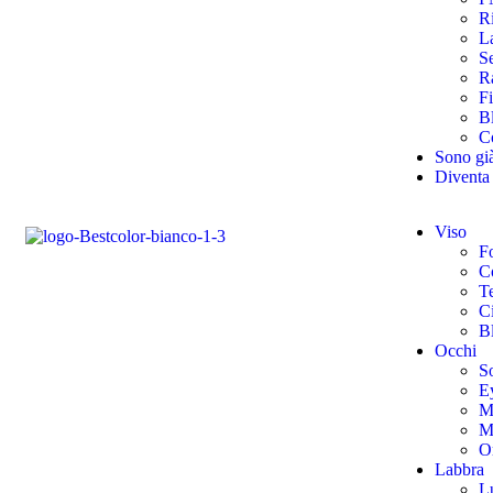
Ri
La
S
R
Fi
B
Co
Sono gi
Diventa
Viso
F
Co
T
Ci
B
Occhi
So
E
M
M
O
Labbra
L