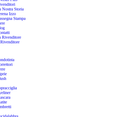
venditori
 Nostra Storia
erena Izzo
assegna Stampa
ere
log
ntatti
à Rivenditore
 Rivenditore
ondotinta
rrettori
erre
prie
lush
pracciglia
yeliner
ascara
atite
mbretti
ucidalabbra