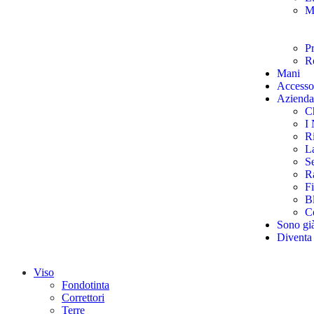
M
Pr
Ro
Mani
Accesso
Azienda
C
I 
Ri
La
S
R
Fi
B
Co
Sono gi
Diventa
Viso
Fondotinta
Correttori
Terre