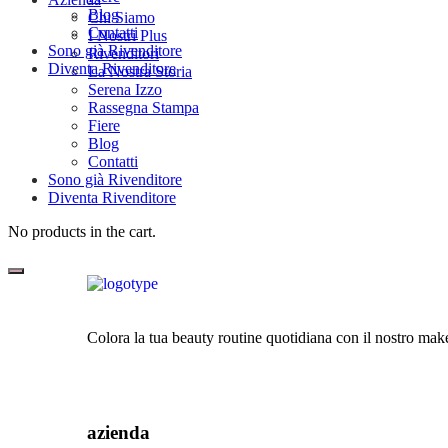
Blog
Chi Siamo
Contatti
I Nostri Plus
Sono già Rivenditore
Rivenditori
Diventa Rivenditore
La Nostra Storia
Serena Izzo
Rassegna Stampa
Fiere
Blog
Contatti
Sono già Rivenditore
Diventa Rivenditore
No products in the cart.
Colora la tua beauty routine quotidiana con il nostro mak
azienda