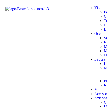
Viso
F
Co
T
Ci
B
Occhi
So
E
M
M
O
Labbra
L
M
Pr
Ro
Mani
Accesso
Azienda
C
I 