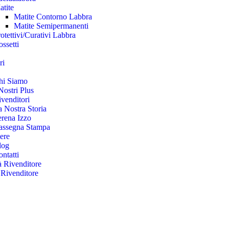
atite
Matite Contorno Labbra
Matite Semipermanenti
otettivi/Curativi Labbra
ssetti
ri
hi Siamo
Nostri Plus
venditori
 Nostra Storia
erena Izzo
assegna Stampa
ere
log
ntatti
à Rivenditore
 Rivenditore