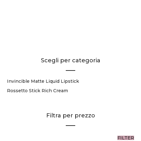
LIQUID LIPSTICK
RICH CREAM
13,50
€
10,00
€
Scegli per categoria
Invincible Matte Liquid Lipstick
Rossetto Stick Rich Cream
Filtra per prezzo
FILTER