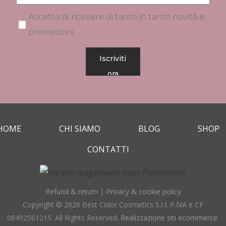
Accetto di ricevere di tanto in tanto novità e
promozioni.
Iscriviti
ora
HOME
CHI SIAMO
BLOG
SHOP
CONTATTI
Refund & return
|
Privacy & cookie policy
Copyright © 2026 Best Color Cosmetics S.r.l. P.IVA e CF
08492561215. All Rights Reserved.
Realizzazione siti ecommerce
.